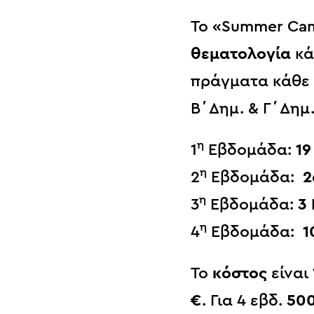
Το «Summer Cam
θεματολογία
κά
πράγματα κάθε 
Β΄Δημ. & Γ΄Δημ.
η
1
Εβδομάδα:
19
η
2
Εβδομάδα:
2
η
3
Εβδομάδα:
3 
η
4
Εβδομάδα:
1
Το
κόστος
είναι
€
. Για 4 εβδ.
50