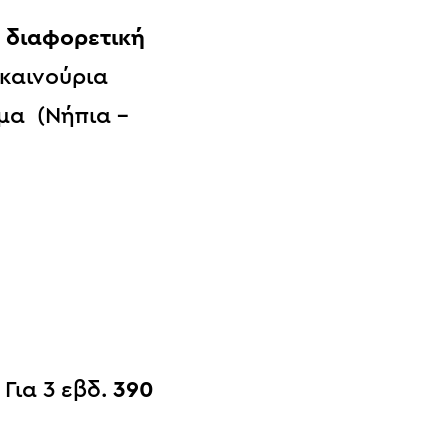
ε
διαφορετική
 καινούρια
μα (Νήπια –
. Για 3 εβδ.
390