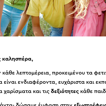
ς καλησπέρα,
 κάθε λεπτομέρεια, προκειμένου τα φετι
 είναι ενδιαφέροντα, ευχάριστα και εκπα
α χαρίσματα και τις
δεξιότητες
κάθε παιδ
 πάντα- δώσαμε έμφαση στην
εξωστρέφει