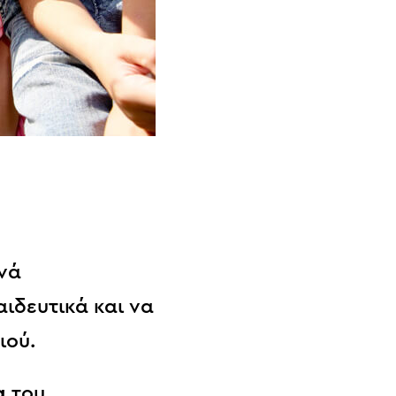
νά
ιδευτικά και να
ιού.
α
του