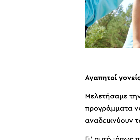
Αγαπητοί γονεί
Μελετήσαμε την
προγράμματα να
αναδεικνύουν τ
Γι’ αυτό -όπως