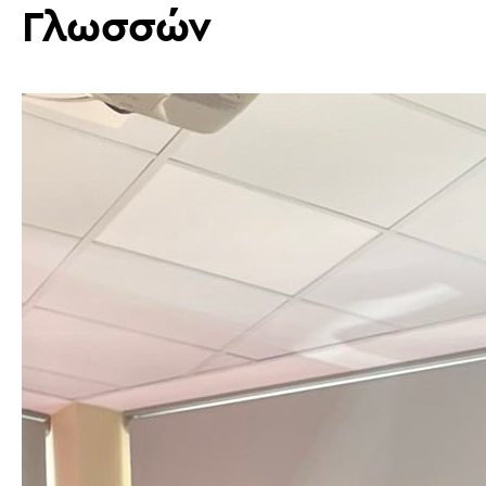
Γλωσσών